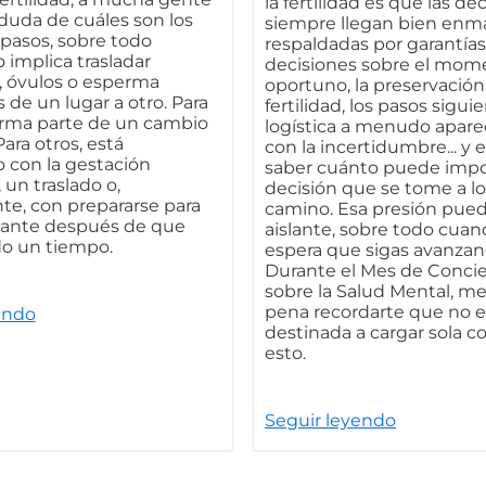
la fertilidad es que las de
 duda de cuáles son los
siempre llegan bien enm
 pasos, sobre todo
respaldadas por garantías
 implica trasladar
decisiones sobre el mom
 óvulos o esperma
oportuno, la preservación
de un lugar a otro. Para
fertilidad, los pasos siguie
orma parte de un cambio
logística a menudo apare
Para otros, está
con la incertidumbre... y 
o con la gestación
saber cuánto puede impo
un traslado o,
decisión que se tome a lo
e, con prepararse para
camino. Esa presión pued
lante después de que
aislante, sobre todo cuan
o un tiempo.
espera que sigas avanzan
Durante el Mes de Conci
sobre la Salud Mental, me
pena recordarte que no e
endo
destinada a cargar sola c
esto.
Seguir leyendo