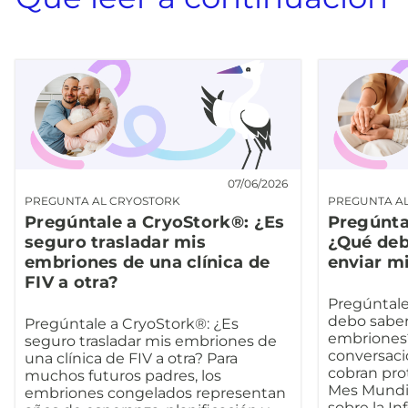
07/06/2026
PREGUNTA AL CRYOSTORK
PREGUNTA A
Pregúntale a CryoStork®: ¿Es
Pregúnta
seguro trasladar mis
¿Qué deb
embriones de una clínica de
enviar m
FIV a otra?
Pregúntale
debo saber
Pregúntale a CryoStork®: ¿Es
embriones?
seguro trasladar mis embriones de
conversacio
una clínica de FIV a otra? Para
cobran pro
muchos futuros padres, los
Mes Mundia
embriones congelados representan
sobre la In