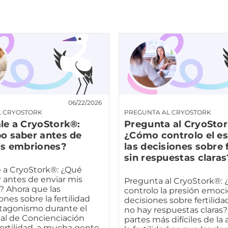
06/22/2026
L CRYOSTORK
PREGUNTA AL CRYOSTORK
le a CryoStork®:
Pregunta al CryoSto
o saber antes de
¿Cómo controlo el es
is embriones?
las decisiones sobre f
sin respuestas claras
 a CryoStork®: ¿Qué
 antes de enviar mis
Pregunta al CryoStork®:
 Ahora que las
controlo la presión emoci
nes sobre la fertilidad
decisiones sobre fertilid
tagonismo durante el
no hay respuestas claras?
l de Concienciación
partes más difíciles de la
fertilidad, a mucha gente