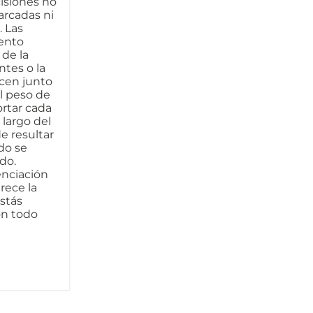
cisiones no
arcadas ni
. Las
ento
 de la
ntes o la
cen junto
el peso de
rtar cada
 largo del
e resultar
do se
do.
enciación
rece la
stás
on todo