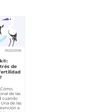
05/22/2026
rk®:
trés de
ertilidad
?
 ¿Cómo
onal de las
ad cuando
 Una de las
 atención a