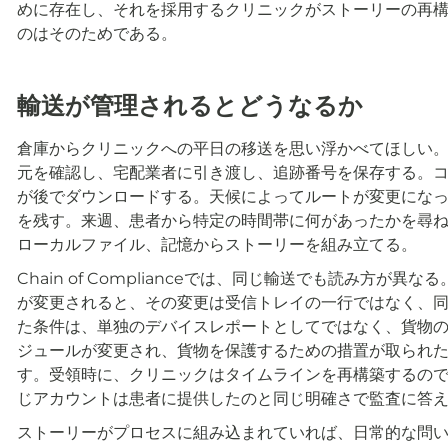
めに存在し、それを採用するクリニックがストーリーの再
のはそのためである。
輸送が管理されるとどうなるか
倉庫からクリニックへの平日の移送を思い浮かべてほしい
元を確認し、宅配業者に引き渡し、追跡番号を保存する。
が後でダウンロードする。天候によってルートが変更にな
を残す。来週、患者から特定の時間帯に何があったかを尋
ローカルファイル、記憶からストーリーを組み立てる。
Chain of Complianceでは、同じ輸送でも読み方
が変更されると、その変更は受信トレイの一行ではなく、
た条件は、単独のデバイスレポートとしてではなく、貨物
ジュールが変更され、貨物を保護するための措置が取られ
す。受領時に、クリニックはタイムラインを再構築するの
じアカウントは患者に提供したのと同じ明確さで監査に答
ストーリーがプロセスに組み込まれていれば、日常的な問