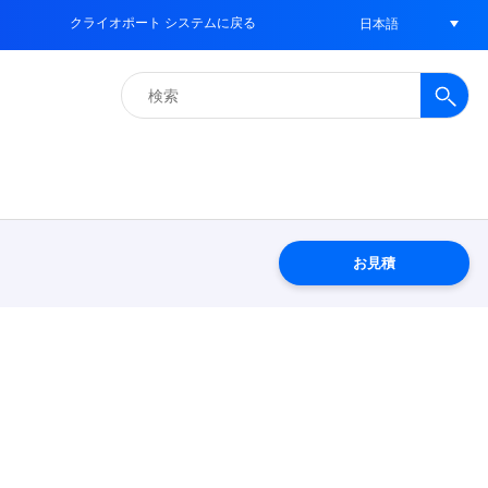
クライオポート システムに戻る
日本語
検
索:
お見積