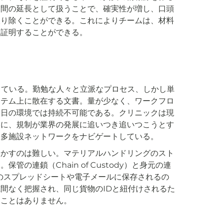
空間の延長として扱うことで、確実性が増し、口頭
取り除くことができる。これによりチームは、材料
を証明することができる。
っている。勤勉な人々と立派なプロセス、しかし単
ステム上に散在する文書。量が少なく、ワークフロ
今日の環境では持続不可能である。クリニックは現
もに、規制が業界の発展に追いつき追いつこうとす
、多施設ネットワークをナビゲートしている。
まかすのは難しい。マテリアルハンドリングのスト
連鎖（Chain of Custody）と身元の連
は、並列のスプレッドシートや電子メールに保存されるの
間なく把握され、同じ貨物のIDと紐付けされるた
ることはありません。