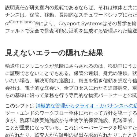
説明責任が研究室内の規範であるならば、それは検体と共
ナンスは、保管、移動、長期的なスチュワードシップにわたっ
Compliance
of
®により、Cryoport Systemsはその
フォルトで完全で監査可能な証明を生成する管理された輸
見えないエラーの隠れた結果
輸送中にクリニックが危険にさらされるのは、移動中にう
に証明できないことでもある。保管の連鎖、身元の連鎖、状
いない場合、解決可能な逸脱は、精査を招き信頼を損なう
会社は、電子的な立会い、全プロセスにわたる追跡調査、
らの基準に沿って業務を行う専門的な物流パートナーとの
このシフトは
消極的な管理からクライオ・ガバナンスへの
ツー・エンドのワークフロー全体にわたって方針を統一す
タが、臨床試験実施施設から生物学的保管施設、配送業者
ことが重要になっている。これはペーパーワークを増やす
められたり、監査人から証明の提出を求められたりしたと