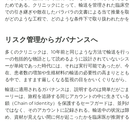
ためである。クリニックにとって、輸送を管理された臨床
での引き継ぎや散在したバラバラの文書による当て推量を
がどのような工程で、どのような条件下で取り扱われたか
リスク管理からガバナンスへ
多くのクリニックは、10年前と同じような方法で輸送を行
一の包括的な物語として読めるように設計されていないシ
ーが単純であった時代には、それは実行可能であったが、
在、患者数の増加や生殖材料の輸送の必要性の高まりとと
る中で、ますます厳しくなる監視の目をかいくぐりながら
輸送に適用されるガバナンスは、説明するのは簡単だがご
ーリーは、旅程を追跡する同じアカウントの中に生きている。保管の
鎖（Chain of Identity）を保護するセーフガード
ではなく、そのアカウントに記録される。輸送中の状況は隙
め、資材が見えない間に何が起こったかを臨床医が推測す