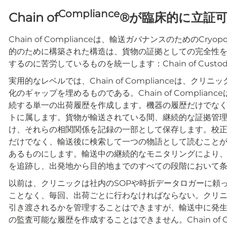
Compliance
Chain of
®が臨床的に立証
Chain of Complianceは、輸送ガバナンスのためのCry
的のために構築された構造は、貨物の証拠としての完全性
するのに苦労しているものを統一します：Chain of Custody、Chai
実用的なレベルでは、Chain of Complianceは、
化のギャップを埋めるものである。Chain of Compli
続する単一の出荷履歴を作成します。機器の履歴だけでな
トに属します。貨物が輸送されている間、継続的な証拠管
け、それらの相関関係を記録の一部として保存します。校
だけでなく、輸送後に検索して一つの物語として読むこと
あるものにします。輸送中の継続的なモニタリングにより
を追跡し、出発地から目的地までのすべての段階において
以前は、クリニックは社内のSOPや時折データロガーに頼
ことなく、毎回、出荷ごとに行わなければならない。クリ
引き渡されるかを管理することはできますが、輸送中に発
の監査可能な履歴を作成することはできません。Chain of 