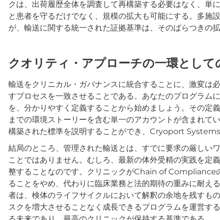
クは、出荷履歴全体を調査して再構築する必要はなく、単
と患者を守るだけでなく、規模の拡大も可能にする。多施
が、輸送に関する統一された証拠基準は、そのばらつきの
クオリティ・アプローチの一環として
輸送をクリニカル・ガバナンスに統合することに、激変は
すプロセスを一致させることである。あなたのプログラムにと
を、分かりやすく定義することから始めましょう。その定
までの環境ストーリーを含む単一のアカウントが含まれていれば、C
構築された標準を説明することができ、Cryoport Syste
結局のところ、管理された輸送とは、すでに要求の厳しい
ことではありません。むしろ、最新の体外受精の実践を定
整することなのです。クリニックがChain of Compli
ることをやめ、代わりに臨床業務と法的期待の重みに耐え
者は、検体のライフサイクルにおいて解釈の余地を残すも
スクを増大させることなく成長できるプログラムを運営す
る未来であり、最高のクリニックが保持する基準である。