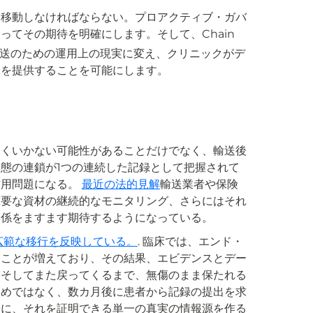
に移動しなければならない。プロアクティブ・ガバ
てその期待を明確にします。そして、Chain
哲学を輸送のための運用上の現実に変え、クリニックがデ
送を提供することを可能にします。
まくいかない可能性があることだけでなく、輸送後
態の連鎖が1つの連続した記録として把握されて
信用問題になる。
最近の法的見解
輸送業者や保険
重要な資材の継続的なモニタリング、さらにはそれ
関係をますます期待するようになっている。
広範な移行を反映している。
. 臨床では、エンド・
ることが増えており、その結果、エビデンスとデー
、そしてまた戻ってくるまで、無傷のまま保たれる
ためではなく、数カ月後に患者から記録の提出を求
きに、それを証明できる単一の真実の情報源を作る