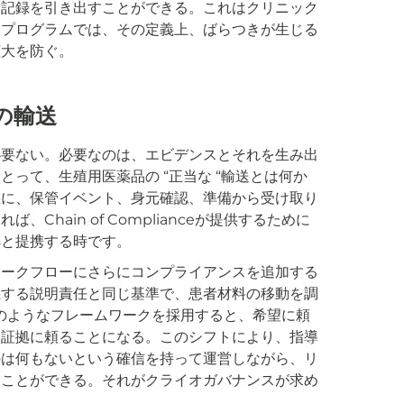
に記録を引き出すことができる。これはクリニック
設プログラムでは、その定義上、ばらつきが生じる
拡大を防ぐ。
の輸送
必要ない。必要なのは、エビデンスとそれを生み出
って、生殖用医薬品の “正当な “輸送とは何か
義に、保管イベント、身元確認、準備から受け取り
hain of Complianceが提供するために
msと提携する時です。
ワークフローにさらにコンプライアンスを追加する
義する説明責任と同じ基準で、患者材料の移動を調
anceのようなフレームワークを採用すると、希望に頼
る証拠に頼ることになる。このシフトにより、指導
のは何もないという確信を持って運営しながら、リ
ることができる。それがクライオガバナンスが求め