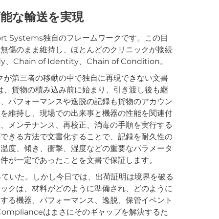
可能な輸送を実現
oport Systems独自のフレームワークです。この目
を無傷のまま維持し、ほとんどのクリニックが接続
n of Identity、Chain of Condition。
クリニックが第三者の移動の中で独自に再現できない文書
anceは、貨物の積み込み前に始まり、引き渡し後も継
く、パフォーマンスや逸脱の記録も貨物のアカウン
理を維持し、現場での出来事と機器の性能を関連付
正、メンテナンス、再校正、消毒の手順を実行する
ができる方法で文書化することで、記録を耐久性の
、温度、傾き、衝撃、湿度などの重要なパラメータ
条件が一定であったことを文書で保証します。
っていた。しかし今日では、出荷証明は境界を破る
ニックは、材料がどのように準備され、どのように
生する機器、パフォーマンス、逸脱、保管イベント
Complianceはまさにそのギャップを解決するた