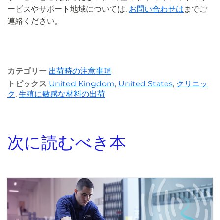
ービスやサポート地域については
,
お問い合わせは
までご
連絡ください。
カテゴリー
出荷時の注意事項
トピックス
United Kingdom
,
United States
,
クリニッ
ク
,
生殖に敏感な材料の出荷
次に読むべき本