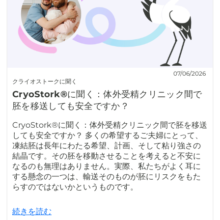
07/06/2026
クライオストークに聞く
CryoStork®に聞く：体外受精クリニック間で
胚を移送しても安全ですか？
CryoStork®に聞く：体外受精クリニック間で胚を移送
しても安全ですか？ 多くの希望するご夫婦にとって、
凍結胚は長年にわたる希望、計画、そして粘り強さの
結晶です。その胚を移動させることを考えると不安に
なるのも無理はありません。実際、私たちがよく耳に
する懸念の一つは、輸送そのものが胚にリスクをもた
らすのではないかというものです。
続きを読む