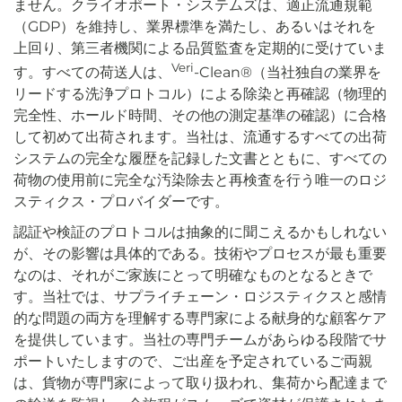
ません。クライオポート・システムズは、適正流通規範
（GDP）を維持し、業界標準を満たし、あるいはそれを
上回り、第三者機関による品質監査を定期的に受けていま
Veri
す。すべての荷送人は、
-Clean®（当社独自の業界を
リードする洗浄プロトコル）による除染と再確認（物理的
完全性、ホールド時間、その他の測定基準の確認）に合格
して初めて出荷されます。当社は、流通するすべての出荷
システムの完全な履歴を記録した文書とともに、すべての
荷物の使用前に完全な汚染除去と再検査を行う唯一のロジ
スティクス・プロバイダーです。
認証や検証のプロトコルは抽象的に聞こえるかもしれない
が、その影響は具体的である。技術やプロセスが最も重要
なのは、それがご家族にとって明確なものとなるときで
す。当社では、サプライチェーン・ロジスティクスと感情
的な問題の両方を理解する専門家による献身的な顧客ケア
を提供しています。当社の専門チームがあらゆる段階でサ
ポートいたしますので、ご出産を予定されているご両親
は、貨物が専門家によって取り扱われ、集荷から配達まで