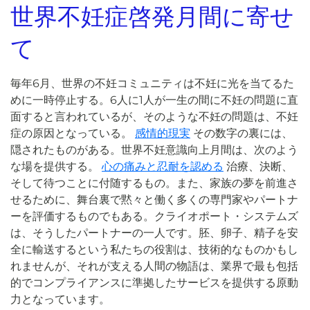
世界不妊症啓発月間に寄せ
て
毎年6月、世界の不妊コミュニティは不妊に光を当てるた
めに一時停止する。6人に1人が一生の間に不妊の問題に直
面すると言われているが、そのような不妊の問題は、不妊
症の原因となっている。
感情的現実
その数字の裏には、
隠されたものがある。世界不妊意識向上月間は、次のよう
な場を提供する。
心の痛みと忍耐を認める
治療、決断、
そして待つことに付随するもの。また、家族の夢を前進さ
せるために、舞台裏で黙々と働く多くの専門家やパートナ
ーを評価するものでもある。クライオポート・システムズ
は、そうしたパートナーの一人です。胚、卵子、精子を安
全に輸送するという私たちの役割は、技術的なものかもし
れませんが、それが支える人間の物語は、業界で最も包括
的でコンプライアンスに準拠したサービスを提供する原動
力となっています。