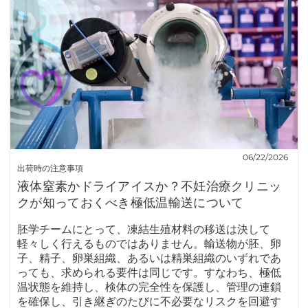
06/22/2026
出荷時の注意事項
液体窒素かドライアイスか？不妊治療クリニッ
クが知っておくべき極低温輸送について
胚学チームにとって、凍結生殖材料の移送は決して
軽々しく行えるものではありません。輸送物が胚、卵
子、精子、卵巣組織、あるいは精巣組織のいずれであ
っても、求められる要件は同じです。すなわち、極低
温状態を維持し、検体の完全性を保護し、管理の連鎖
を確保し、引き継ぎのたびに不必要なリスクを回避す