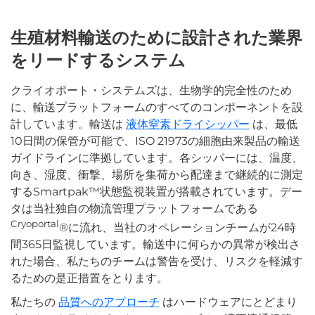
生殖材料輸送のために設計された業界
をリードするシステム
クライオポート・システムズは、生物学的完全性のため
に、輸送プラットフォームのすべてのコンポーネントを設
計しています。輸送は
液体窒素ドライシッパー
は、最低
10日間の保管が可能で、ISO 21973の細胞由来製品の輸送
ガイドラインに準拠しています。各シッパーには、温度、
向き、湿度、衝撃、場所を集荷から配達まで継続的に測定
するSmartpak™状態監視装置が搭載されています。デー
タは当社独自の物流管理プラットフォームである
Cryoportal
®に流れ、当社のオペレーションチームが24時
間365日監視しています。輸送中に何らかの異常が検出さ
れた場合、私たちのチームは警告を受け、リスクを軽減す
るための是正措置をとります。
私たちの
品質へのアプローチ
はハードウェアにとどまり