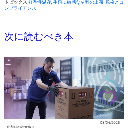
トピックス
妊孕性温存
,
生殖に敏感な材料の出荷
,
規格とコ
ンプライアンス
次に読むべき本
08/04/2026
出荷時の注意事項