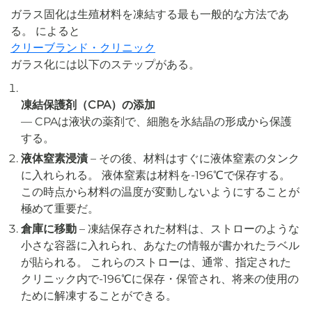
ガラス固化は生殖材料を凍結する最も一般的な方法であ
る。 によると
クリーブランド・クリニック
ガラス化には以下のステップがある。
凍結保護剤（CPA）の添加
— CPAは液状の薬剤で、細胞を氷結晶の形成から保護
する。
液体窒素浸漬
– その後、材料はすぐに液体窒素のタンク
に入れられる。 液体窒素は材料を-196℃で保存する。
この時点から材料の温度が変動しないようにすることが
極めて重要だ。
倉庫に移動
– 凍結保存された材料は、ストローのような
小さな容器に入れられ、あなたの情報が書かれたラベル
が貼られる。 これらのストローは、通常、指定された
クリニック内で-196℃に保存・保管され、将来の使用の
ために解凍することができる。