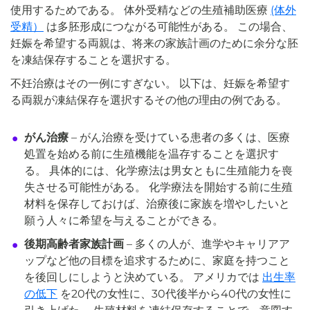
使用するためである。 体外受精などの生殖補助医療
(体外
受精）
は多胚形成につながる可能性がある。 この場合、
妊娠を希望する両親は、将来の家族計画のために余分な胚
を凍結保存することを選択する。
不妊治療はその一例にすぎない。 以下は、妊娠を希望す
る両親が凍結保存を選択するその他の理由の例である。
がん治療
– がん治療を受けている患者の多くは、医療
処置を始める前に生殖機能を温存することを選択す
る。 具体的には、化学療法は男女ともに生殖能力を喪
失させる可能性がある。 化学療法を開始する前に生殖
材料を保存しておけば、治療後に家族を増やしたいと
願う人々に希望を与えることができる。
後期高齢者家族計画
– 多くの人が、進学やキャリアア
ップなど他の目標を追求するために、家庭を持つこと
を後回しにしようと決めている。 アメリカでは
出生率
の低下
を20代の女性に、30代後半から40代の女性に