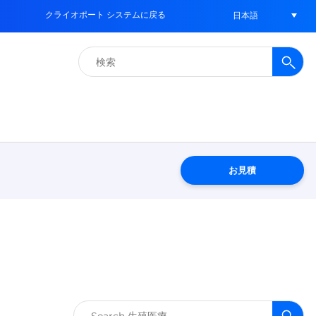
クライオポート システムに戻る
日本語
検
索:
お見積
検