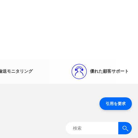
輸送モニタリング
優れた顧客サポート
引用を要求
検
索: