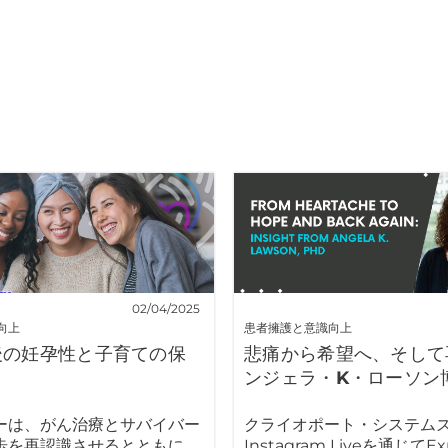
02/04/2025
向上
患者擁護と意識向上
後の妊孕性と子育ての保
悲痛から希望へ、そして
ンジェラ・K・ローソン
ーは、がん治療とサバイバー
クライオポート・システム
歩を再認識させるとともに、
Instagram Liveを通じてExp