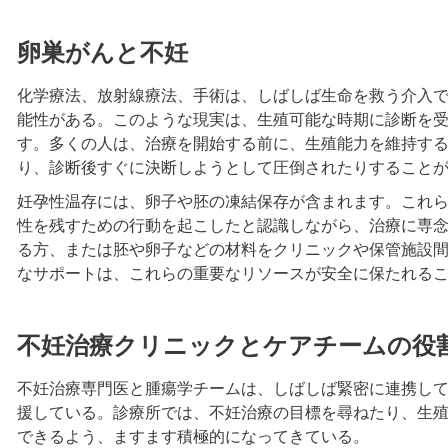
卵巣がんと不妊
化学療法、放射線療法、手術は、しばしば生命を救う介入
能性がある。このような現実は、生殖可能な時期に診断を
す。多くの人は、治療を開始する前に、生殖能力を維持す
り、診断後すぐに決断しようとして圧倒されたりすること
妊孕性温存には、卵子や胚の凍結保存が含まれます。これ
性を残すための行動を起こしたと認識しながら、治療に専
る方、または胚や卵子などの材料をクリニックや保管施設
なサポートは、これらの重要なリソースが安全に保たれる
不妊治療クリニックとケアチームの役
不妊治療専門医と腫瘍学チームは、しばしば緊密に連携し
援している。診療所では、不妊治療の目標を尋ねたり、生
できるよう、ますます積極的になってきている。