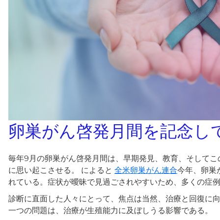
卵巣がん啓発月間を記念し
毎年9月の卵巣がん啓発月間は、早期発見、教育、そしてこ
に思い起こさせる。 によると
全米卵巣がん連合
今年、卵巣
れている。症状が曖昧で見過ごされやすいため、多くの症
診断に直面した人々にとって、焦点は当然、治療と回復に
一つの問題は、治療が生殖能力に及ぼしうる影響である。