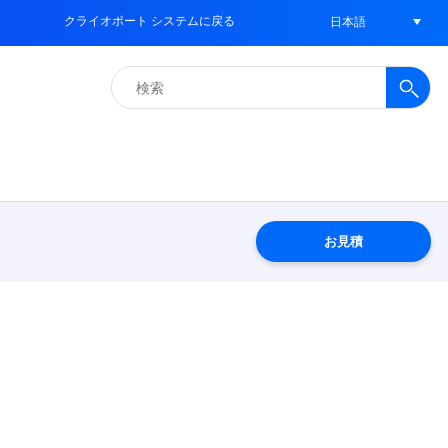
クライオポート システムに戻る
日本語
検
索:
お見積