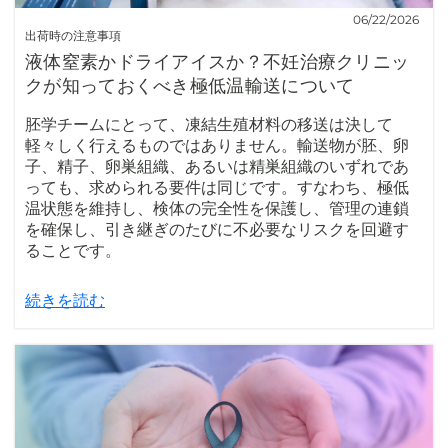
06/22/2026
出荷時の注意事項
液体窒素かドライアイスか？不妊治療クリニッ
クが知っておくべき極低温輸送について
胚学チームにとって、凍結生殖材料の移送は決して
軽々しく行えるものではありません。輸送物が胚、卵
子、精子、卵巣組織、あるいは精巣組織のいずれであ
っても、求められる要件は同じです。すなわち、極低
温状態を維持し、検体の完全性を保護し、管理の連鎖
を確保し、引き継ぎのたびに不必要なリスクを回避す
ることです。
続きを読む