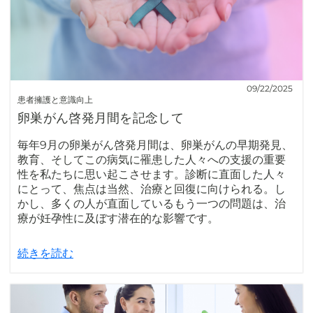
09/22/2025
患者擁護と意識向上
卵巣がん啓発月間を記念して
毎年9月の卵巣がん啓発月間は、卵巣がんの早期発見、
教育、そしてこの病気に罹患した人々への支援の重要
性を私たちに思い起こさせます。診断に直面した人々
にとって、焦点は当然、治療と回復に向けられる。し
かし、多くの人が直面しているもう一つの問題は、治
療が妊孕性に及ぼす潜在的な影響です。
続きを読む