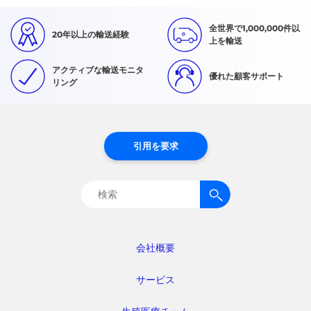
全世界で1,000,000件以
20年以上の輸送経験
上を輸送
アクティブな輸送モニタ
優れた顧客サポート
リング
引用を要求
検
索:
会社概要
サービス