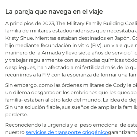
La pareja que navega en el viaje
A principios de 2023, The Military Family Building Co
familia de militares estadounidenses que necesitaba 
Kristy Shue. Mientras estaban destinados en Japón, Co
hijo mediante fecundación in vitro (FIV), un viaje que
marinero de la Armada y llevo siete años de servicio”, d
y trabajar regularmente con sustancias químicas tóxica
despliegues, han afectado a mi fertilidad más de lo qu
recurrimos a la FIV con la esperanza de formar una fami
Sin embargo, como las órdenes militares de Cody le obl
un dilema desgarrador: los embriones que les quedaba
familia- estaban al otro lado del mundo. La idea de dej
Sin una solución fiable, sus sueños de ampliar la fami
perderse.
Reconociendo la urgencia y el peso emocional de esta
nuestro
servicios de transporte criogénico
garantizamo