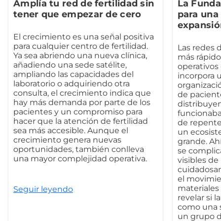
Amplía tu red de fertilidad sin
La Funda
tener que empezar de cero
para una 
expansió
El crecimiento es una señal positiva
para cualquier centro de fertilidad.
Las redes d
Ya sea abriendo una nueva clínica,
más rápido
añadiendo una sede satélite,
operativos 
ampliando las capacidades del
incorpora 
laboratorio o adquiriendo otra
organizaci
consulta, el crecimiento indica que
de paciente
hay más demanda por parte de los
distribuye
pacientes y un compromiso para
funcionaba
hacer que la atención de fertilidad
de repente
sea más accesible. Aunque el
un ecosist
crecimiento genera nuevas
grande. Ah
oportunidades, también conlleva
se complic
una mayor complejidad operativa.
visibles de
cuidadosam
el movimien
materiales
Seguir leyendo
revelar si 
como una s
un grupo d