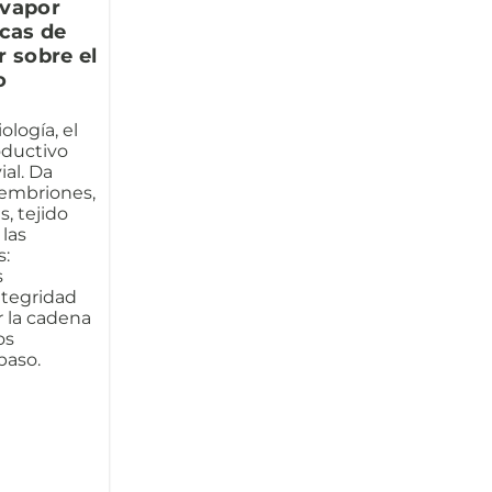
 vapor
icas de
r sobre el
o
ología, el
oductivo
ial. Da
e embriones,
, tejido
 las
s:
s
ntegridad
r la cadena
os
paso.