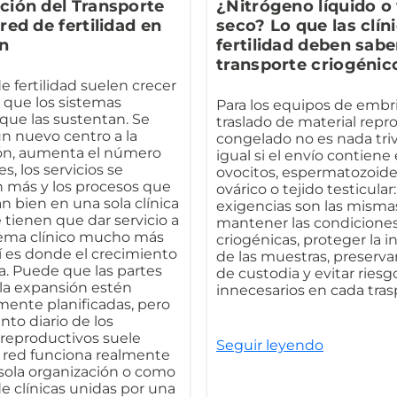
ción del Transporte
¿Nitrógeno líquido o
red de fertilidad en
seco? Lo que las clín
n
fertilidad deben sabe
transporte criogénic
e fertilidad suelen crecer
 que los sistemas
Para los equipos de embri
que las sustentan. Se
traslado de material repr
un nuevo centro a la
congelado no es nada triv
ón, aumenta el número
igual si el envío contien
s, los servicios se
ovocitos, espermatozoides
n más y los procesos que
ovárico o tejido testicular:
n bien en una sola clínica
exigencias son las misma
 tienen que dar servicio a
mantener las condicione
ema clínico mucho más
criogénicas, proteger la i
í es donde el crecimiento
de las muestras, preserva
a. Puede que las partes
de custodia y evitar riesg
 la expansión estén
innecesarios en cada tras
ente planificadas, pero
to diario de los
 reproductivos suele
Seguir leyendo
la red funciona realmente
ola organización o como
e clínicas unidas por una