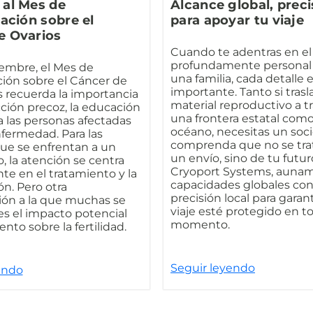
 al Mes de
Alcance global, preci
zación sobre el
para apoyar tu viaje
e Ovarios
Cuando te adentras en el 
profundamente personal
embre, el Mes de
una familia, cada detalle 
ción sobre el Cáncer de
importante. Tanto si trasl
s recuerda la importancia
material reproductivo a t
ción precoz, la educación
una frontera estatal com
a las personas afectadas
océano, necesitas un soc
nfermedad. Para las
comprenda que no se trat
ue se enfrentan a un
un envío, sino de tu futur
, la atención se centra
Cryoport Systems, aunam
te en el tratamiento y la
capacidades globales con
n. Pero otra
precisión local para garan
ión a la que muchas se
viaje esté protegido en t
es el impacto potencial
momento.
ento sobre la fertilidad.
Seguir leyendo
endo