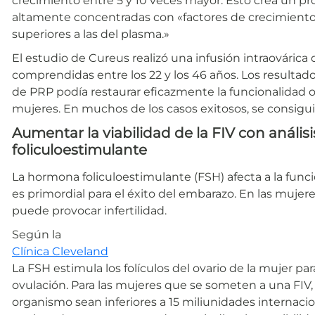
crecimiento entre 5 y 10 veces mayor. Esto crea un p
altamente concentradas con «factores de crecimiento
superiores a las del plasma.»
El estudio de Cureus realizó una infusión intraovári
comprendidas entre los 22 y los 46 años. Los resultado
de PRP podía restaurar eficazmente la funcionalidad o
mujeres. En muchos de los casos exitosos, se consigui
Aumentar la viabilidad de la FIV con análi
foliculoestimulante
La hormona foliculoestimulante (FSH) afecta a la funci
es primordial para el éxito del embarazo. En las mujer
puede provocar infertilidad.
Según la
Clínica Cleveland
La FSH estimula los folículos del ovario de la mujer pa
ovulación. Para las mujeres que se someten a una FIV, 
organismo sean inferiores a 15 miliunidades internacion