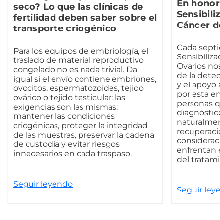
En honor
seco? Lo que las clínicas de
Sensibili
fertilidad deben saber sobre el
Cáncer d
transporte criogénico
Cada septi
Para los equipos de embriología, el
Sensibiliza
traslado de material reproductivo
Ovarios no
congelado no es nada trivial. Da
de la detec
igual si el envío contiene embriones,
y el apoyo 
ovocitos, espermatozoides, tejido
por esta e
ovárico o tejido testicular: las
personas q
exigencias son las mismas:
diagnóstico
mantener las condiciones
naturalmen
criogénicas, proteger la integridad
recuperació
de las muestras, preservar la cadena
considerac
de custodia y evitar riesgos
enfrentan 
innecesarios en cada traspaso.
del tratami
Seguir leyendo
Seguir ley