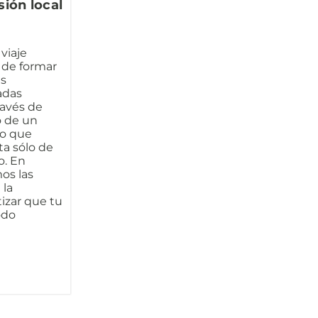
sión local
viaje
 de formar
es
adas
ravés de
o de un
io que
a sólo de
o. En
os las
 la
tizar que tu
odo