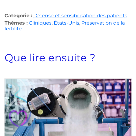
Catégorie :
Défense et sensibilisation des patients
Thèmes :
Cliniques
,
États-Unis
,
Préservation de la
fertilité
Que lire ensuite ?