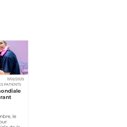
11/02/2025
ES PATIENTS
mondiale
orant
bre, le
our