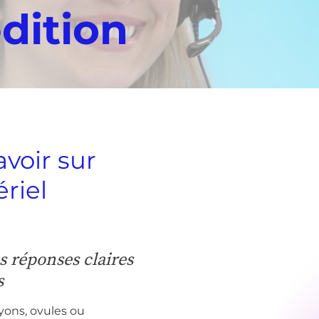
dition
voir sur
riel
 réponses claires
s
yons, ovules ou