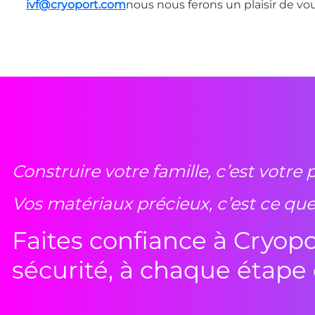
ivf@cryoport.com
nous nous ferons un plaisir de vou
Construire votre famille, c’est votre 
Vos matériaux précieux, c’est ce qu
Faites confiance à Cryopo
sécurité, à chaque étape