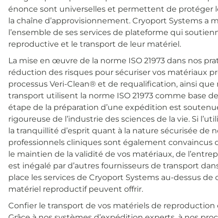
énonce sont universelles et permettent de protéger 
la chaîne d’approvisionnement. Cryoport Systems a m
l’ensemble de ses services de plateforme qui soutien
reproductive et le transport de leur matériel.
La mise en œuvre de la norme ISO 21973 dans nos pra
réduction des risques pour sécuriser vos matériaux p
processus Veri-Clean® et de requalification, ainsi qu
transport utilisent la norme ISO 21973 comme base de
étape de la préparation d’une expédition est soutenu
rigoureuse de l’industrie des sciences de la vie. Si l’u
la tranquillité d’esprit quant à la nature sécurisée d
professionnels cliniques sont également convaincus d
le maintien de la validité de vos matériaux, de l’entr
est inégalé par d’autres fournisseurs de transport dan
place les services de Cryoport Systems au-dessus de c
matériel reproductif peuvent offrir.
Confier le transport de vos matériels de reproductio
Grâce à nos systèmes d’expédition experts, à nos pro