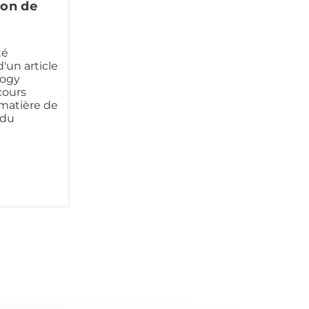
ion de
té
'un article
logy
cours
 matière de
 du