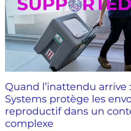
Quand l’inattendu arriv
Systems protège les envo
reproductif dans un con
complexe