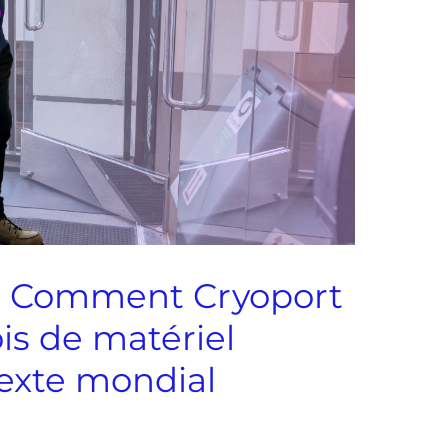
e : Comment
Cryoport
is de matériel
texte mondial