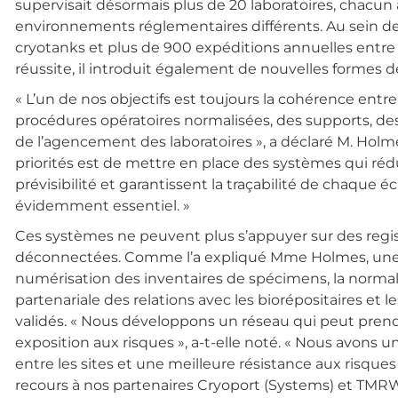
supervisait désormais plus de 20 laboratoires, chacun
environnements réglementaires différents. Au sein de 
cryotanks et plus de 900 expéditions annuelles entre le
réussite, il introduit également de nouvelles formes d
« L’un de nos objectifs est toujours la cohérence entre l
procédures opératoires normalisées, des supports, des r
de l’agencement des laboratoires », a déclaré M. Holme
priorités est de mettre en place des systèmes qui rédu
prévisibilité et garantissent la traçabilité de chaque é
évidemment essentiel. »
Ces systèmes ne peuvent plus s’appuyer sur des regis
déconnectées. Comme l’a expliqué Mme Holmes, une vé
numérisation des inventaires de spécimens, la normali
partenariale des relations avec les biorépositaires et l
validés. « Nous développons un réseau qui peut prend
exposition aux risques », a-t-elle noté. « Nous avons 
entre les sites et une meilleure résistance aux risques 
recours à nos partenaires Cryoport (Systems) et TMRW