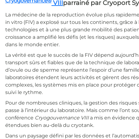
Cryogovernance®
VIII
parrainé par Cryoport S
La médecine de la reproduction évolue plus rapidem
in vitro (FIV) a explosé sur tous les continents, grâce 
technologies et à une plus grande mobilité des patie
croissance a amplifié les défis (et les risques) auxqu
dans le monde entier.
La vérité est que le succès de la FIV dépend aujourd’
transport sûrs et fiables que de la technique de labo
d’ovule ou de sperme représente l’espoir d’une famill
laboratoires étendent leurs activités et gèrent des r
complexes, les systèmes mis en place pour protéger c
suivi le rythme.
Pour de nombreuses cliniques, la gestion des risques 
passe à l’intérieur du laboratoire. Mais comme l’ont so
conférence
Cryogouvernance VIII
a mis en évidence qu
étendues bien au-delà du cryotank.
Dans un paysage défini par les données et l’automatisa