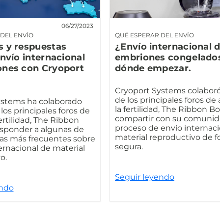
06/27/2023
DEL ENVÍO
QUÉ ESPERAR DEL ENVÍO
s y respuestas
¿Envío internacional 
envío internacional
embriones congelado
ones con Cryoport
dónde empezar.
Cryoport Systems colabor
de los principales foros de
ystems ha colaborado
la fertilidad, The Ribbon Bo
los principales foros de
compartir con su comunid
ertilidad, The Ribbon
proceso de envío internaci
esponder a algunas de
material reproductivo de 
as más frecuentes sobre
segura.
ternacional de material
o.
Seguir leyendo
endo