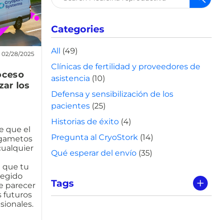
Categories
All
(49)
02/28/2025
Clínicas de fertilidad y proveedores de
oceso
asistencia
(10)
zar los
Defensa y sensibilización de los
pacientes
(25)
Historias de éxito
(4)
e que el
Pregunta al CryoStork
(14)
 gametos
cualquier
Qué esperar del envío
(35)
 que tu
tegido
Tags
e parecer
s futuros
sionales.