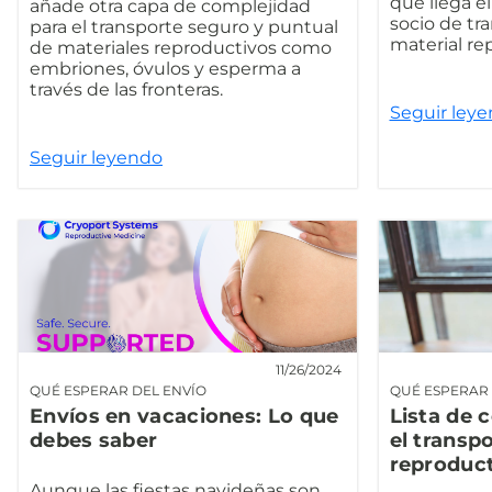
que llega e
añade otra capa de complejidad
socio de tra
para el transporte seguro y puntual
material re
de materiales reproductivos como
embriones, óvulos y esperma a
través de las fronteras.
Seguir ley
Seguir leyendo
11/26/2024
QUÉ ESPERAR DEL ENVÍO
QUÉ ESPERAR 
Envíos en vacaciones: Lo que
Lista de 
debes saber
el transp
reproduc
Aunque las fiestas navideñas son