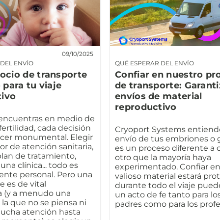
09/10/2025
DEL ENVÍO
QUÉ ESPERAR DEL ENVÍO
socio de transporte
Confiar en nuestro pr
para tu viaje
de transporte: Garanti
tivo
envíos de material
reproductivo
encuentras en medio de
fertilidad, cada decisión
Cryoport Systems entiend
cer monumental. Elegir
envío de tus embriones o
r de atención sanitaria,
es un proceso diferente a 
plan de tratamiento,
otro que la mayoría haya
una clínica... todo es
experimentado. Confiar en
nte personal. Pero una
valioso material estará pro
e es de vital
durante todo el viaje pued
a (y a menudo una
un acto de fe tanto para lo
 la que no se piensa ni
padres como para los profe
mucha atención hasta