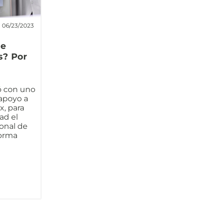
06/23/2023
de
s? Por
ó con uno
 apoyo a
x, para
ad el
onal de
forma