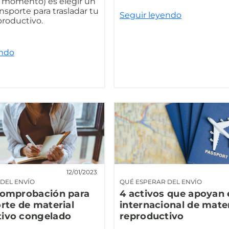
l momento) es elegir un
nsporte para trasladar tu
Seguir leyendo
productivo.
endo
12/01/2023
DEL ENVÍO
QUÉ ESPERAR DEL ENVÍO
comprobación para
4 activos que apoyan 
orte de material
internacional de mater
tivo congelado
reproductivo