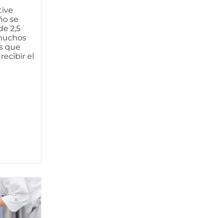
tive
ño se
de 2,5
 muchos
es que
recibir el